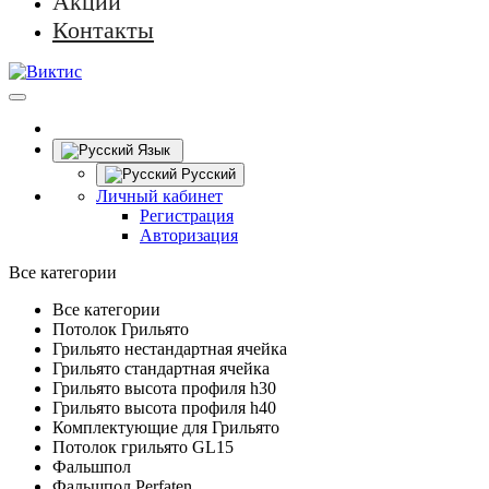
Акции
Контакты
Язык
Русский
Личный кабинет
Регистрация
Авторизация
Все категории
Все категории
Потолок Грильято
Грильято нестандартная ячейка
Грильято стандартная ячейка
Грильято высота профиля h30
Грильято высота профиля h40
Комплектующие для Грильято
Потолок грильято GL15
Фальшпол
Фальшпол Perfaten