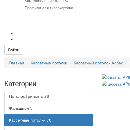
Комплектующие для ГКЛ
Профили для гипсокартона
+7 (812) 715-52-53
+7 (812) 715-23-23
Email:
info@viktis.ru
Войти
Главная
Кассетные потолки
Кассетный потолок Албес
Категории
Потолок Грильято
28
Фальшпол
5
Кассетные потолки
78