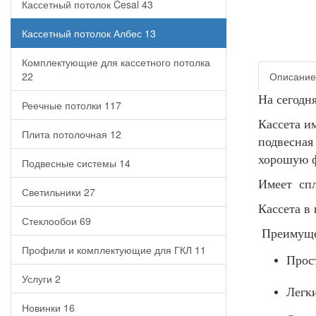
Кассетный потолок Cesal
43
Кассетный потолок Албес
13
Комплектующие для кассетного потолка
22
Описание
На сегодн
Реечные потолки
117
Кассета и
Плита потолочная
12
подвесная
хорошую ф
Подвесные системы
14
Имеет
сп
Светильники
27
Кассета в
Стеклообои
69
Преимуще
Профили и комплектующие для ГКЛ
11
Прос
Услуги
2
Легки
Новинки
16