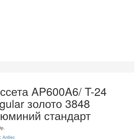
ссета AP600A6/ T-24
gular золото 3848
юминий стандарт
0р.
:
Албес