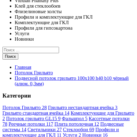
Vitrulan Phantasy Plus
Клей для стеклообоев
Флизелиновые холсты
Профили и комплектующие для ГКЛ
Комплектующие для ГКЛ
Профили для гипсокартона
Услуги
Новинки
Поиск
Главная
Потолок Грильято
Подвесной потолок грильято 100x100 h40 b10 чёрный
(алюм. 0,3мм)
Категории
Потолок Грильято
28
Грильято нестандартная ячейка
3
Грильято стандартная ячейка
14
Комплектующие для Грильято
2
Потолок грильято GL15
9
Фальшпол
5
Кассетные потолки
78
Реечные потолки
117
Плита потолочная
12
Подвесные
системы
14
Светильники
27
Стеклообои
69
Профили и
комплектующие для ГКЛ
11
Услуги
2
Новинки
16