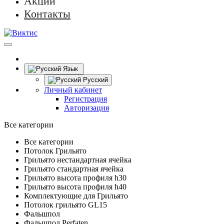
Акции
Контакты
Язык
Русский
Личный кабинет
Регистрация
Авторизация
Все категории
Все категории
Потолок Грильято
Грильято нестандартная ячейка
Грильято стандартная ячейка
Грильято высота профиля h30
Грильято высота профиля h40
Комплектующие для Грильято
Потолок грильято GL15
Фальшпол
Фальшпол Perfaten