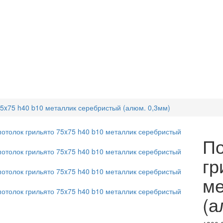
75x75 h40 b10 металлик серебристый (алюм. 0,3мм)
По
гр
ме
(а