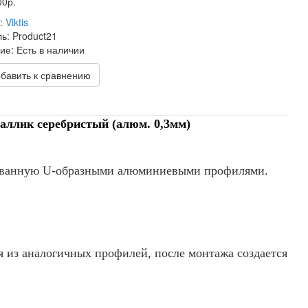
00р.
:
Viktis
ль:
Product21
ие:
Есть в наличии
обавить к сравнению
таллик серебристый (алюм. 0,3мм)
азованную U-образными алюминиевыми профилями.
 из аналогичных профилей, после монтажа создается