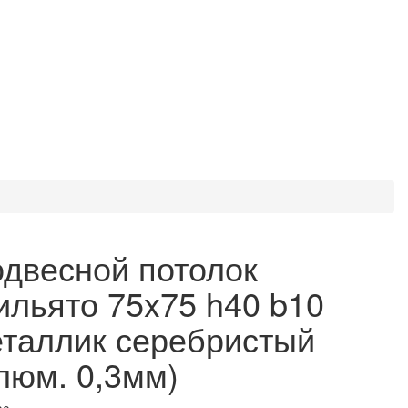
двесной потолок
ильято 75x75 h40 b10
таллик серебристый
люм. 0,3мм)