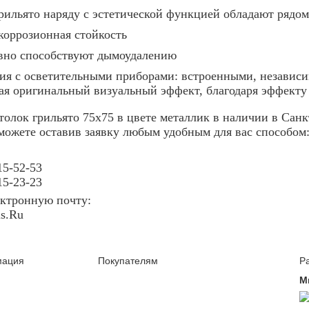
рильято наряду с эстетической функцией обладают рядо
 коррозионная стойкость
вно способствуют дымоудалению
ия с осветительными приборами: встроенными, незави
ая оригинальный визуальный эффект, благодаря эффекту 
толок грильято 75х75 в цвете металлик в наличии в Сан
можете оставив заявку любым удобным для вас способом
15-52-53
15-23-23
ектронную почту:
is
.
Ru
ация
Покупателям
Р
М