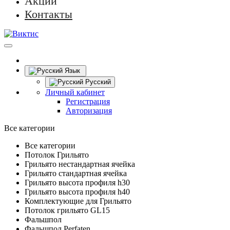
Акции
Контакты
Язык
Русский
Личный кабинет
Регистрация
Авторизация
Все категории
Все категории
Потолок Грильято
Грильято нестандартная ячейка
Грильято стандартная ячейка
Грильято высота профиля h30
Грильято высота профиля h40
Комплектующие для Грильято
Потолок грильято GL15
Фальшпол
Фальшпол Perfaten