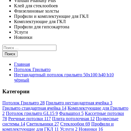
Vitrulan Phantasy Plus
Клей для стеклообоев
Флизелиновые холсты
Профили и комплектующие для ГКЛ
Комплектующие для ГКЛ
Профили для гипсокартона
Услуги
Новинки
Поиск
Главная
Потолок Грильято
Нестандартный потолок грильято 50x100 h40 b10
чёрный
Категории
Потолок Грильято
28
Грильято нестандартная ячейка
3
Грильято стандартная ячейка
14
Комплектующие для Грильято
2
Потолок грильято GL15
9
Фальшпол
5
Кассетные потолки
78
Реечные потолки
117
Плита потолочная
12
Подвесные
системы
14
Светильники
27
Стеклообои
69
Профили и
комплектующие для ГКЛ
11
Услуги
2
Новинки
16