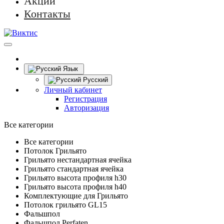
Акции
Контакты
Язык
Русский
Личный кабинет
Регистрация
Авторизация
Все категории
Все категории
Потолок Грильято
Грильято нестандартная ячейка
Грильято стандартная ячейка
Грильято высота профиля h30
Грильято высота профиля h40
Комплектующие для Грильято
Потолок грильято GL15
Фальшпол
Фальшпол Perfaten