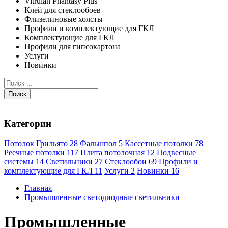
Vitrulan Phantasy Plus
Клей для стеклообоев
Флизелиновые холсты
Профили и комплектующие для ГКЛ
Комплектующие для ГКЛ
Профили для гипсокартона
Услуги
Новинки
Поиск
Категории
Потолок Грильято
28
Фальшпол
5
Кассетные потолки
78
Реечные потолки
117
Плита потолочная
12
Подвесные
системы
14
Светильники
27
Стеклообои
69
Профили и
комплектующие для ГКЛ
11
Услуги
2
Новинки
16
Главная
Промышленные светодиодные светильники
Промышленные