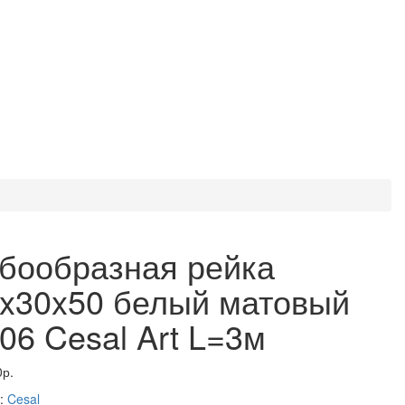
бообразная рейка
x30x50 белый матовый
06 Cesal Art L=3м
0р.
:
Cesal