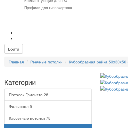
Комплектующие для ГКЛ
Профили для гипсокартона
+7 (812) 715-52-53
+7 (812) 715-23-23
Email:
info@viktis.ru
Войти
Главная
Реечные потолки
Кубообразная рейка 50x30x50 
Категории
Потолок Грильято
28
Фальшпол
5
Кассетные потолки
78