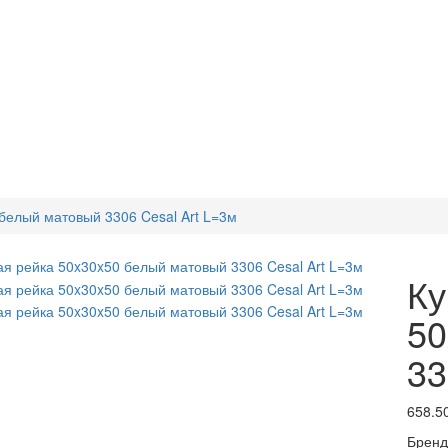
белый матовый 3306 Cesal Art L=3м
Ку
50
33
658.5
Бренд