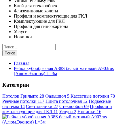
Vitrulan Phantasy Plus
Клей для стеклообоев
Флизелиновые холсты
Профили и комплектующие для ГКЛ
Комплектующие для ГКЛ
Профили для гипсокартона
Услуги
Новинки
Поиск
Главная
Рейка кубообразная А38S белый матовый А903rus
(Алюм.Эконом) L=3м
Категории
Потолок Грильято
28
Фальшпол
5
Кассетные потолки
78
Реечные потолки
117
Плита потолочная
12
Подвесные
системы
14
Светильники
27
Стеклообои
69
Профили и
комплектующие для ГКЛ
11
Услуги
2
Новинки
16