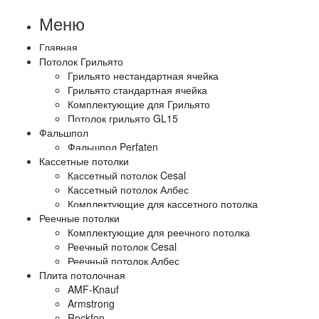
Меню
Главная
Потолок Грильято
Грильято нестандартная ячейка
Грильято стандартная ячейка
Комплектующие для Грильято
Потолок грильято GL15
Фальшпол
Фальшпол Perfaten
Кассетные потолки
Кассетный потолок Cesal
Кассетный потолок Албес
Комплектующие для кассетного потолка
Реечные потолки
Комплектующие для реечного потолка
Реечный потолок Cesal
Реечный потолок Албес
Плита потолочная
AMF-Knauf
Armstrong
Rockfon