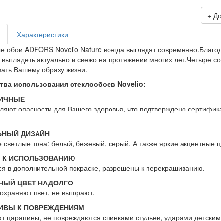
+ Д
Характеристики
е обои ADFORS Novelio Nature всегда выглядят современно.Благо
выглядеть актуально и свежо на протяжении многих лет.Четыре с
вать Вашему образу жизни.
ва использования стеклообоев Novelio:
ИЧНЫЕ
ляют опасности для Вашего здоровья, что подтверждено сертифик
ЬНЫЙ ДИЗАЙН
светлые тона: белый, бежевый, серый. А также яркие акцентные цв
 К ИСПОЛЬЗОВАНИЮ
я в дополнительной покраске, разрешены к перекрашиванию.
НЫЙ ЦВЕТ НАДОЛГО
охраняют цвет, не выгорают.
ИВЫ К ПОВРЕЖДЕНИЯМ
 царапины, не повреждаются спинками стульев, ударами детским