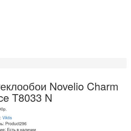
еклообои Novelio Charm
ce T8033 N
00р.
:
Viktis
ль:
Product296
ие:
Есть в наличии