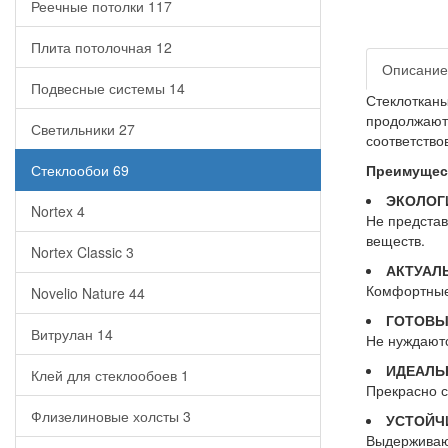
Реечные потолки
117
Плита потолочная
12
Описание
Подвесные системы
14
Стеклотканы
продолжают 
Светильники
27
соответство
Стеклообои
69
Преимущест
ЭКОЛОГ
Nortex
4
Не представ
веществ.
Nortex Classic
3
АКТУАЛ
Комфортные 
Novelio Nature
44
ГОТОВЫ
Витрулан
14
Не нуждаютс
ИДЕАЛЬ
Клей для стеклообоев
1
Прекрасно с
Флизелиновые холсты
3
УСТОЙЧ
Выдерживают