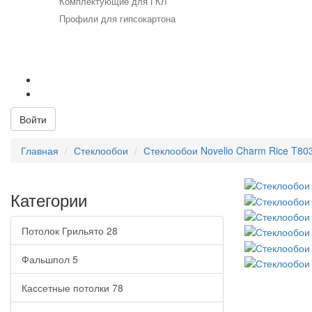
Комплектующие для ГКЛ
Профили для гипсокартона
+7 (812) 715-52-53
+7 (812) 715-23-23
Email:
info@viktis.ru
Войти
Главная
Стеклообои
Стеклообои Novelio Charm Rice T80
Категории
Потолок Грильято
28
Фальшпол
5
Кассетные потолки
78