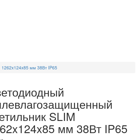
 1262x124x85 мм 38Вт IP65
етодиодный
ылевлагозащищенный
етильник SLIM
62x124x85 мм 38Вт IP65