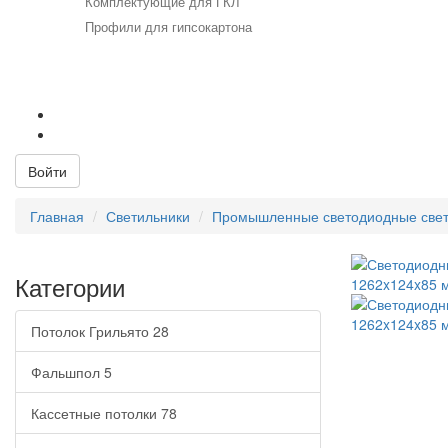
Комплектующие для ГКЛ
Профили для гипсокартона
+7 (812) 715-52-53
+7 (812) 715-23-23
Email:
info@viktis.ru
Войти
Главная
Светильники
Промышленные светодиодные свет
Категории
Потолок Грильято
28
Фальшпол
5
Кассетные потолки
78