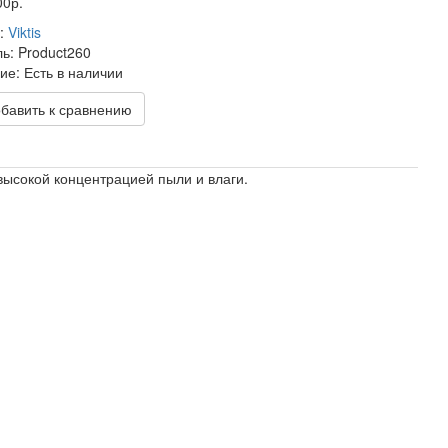
00р.
:
Viktis
ль:
Product260
ие:
Есть в наличии
обавить к сравнению
ысокой концентрацией пыли и влаги.