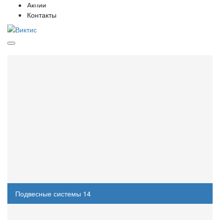
Акции
Контакты
Категории
Потолок Грильято
28
Фальшпол
5
Кассетные потолки
78
Реечные потолки
117
Плита потолочная
12
Подвесные системы
14
Grand Line
4