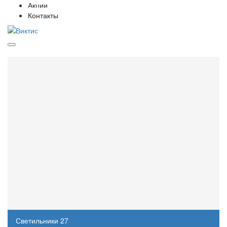
Акции
Контакты
Категории
Потолок Грильято
28
Фальшпол
5
Кассетные потолки
78
Реечные потолки
117
Плита потолочная
12
Подвесные системы
14
Светильники
27