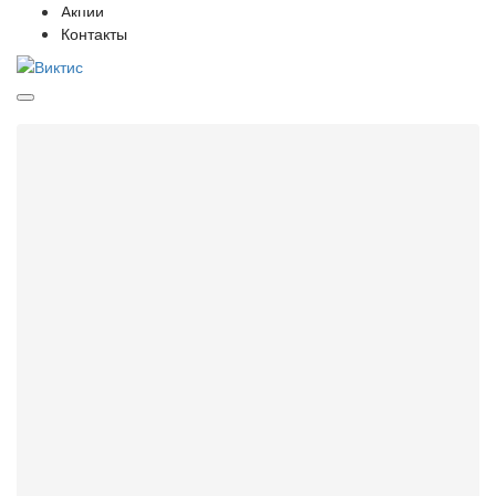
Акции
Контакты
Категории
Потолок Грильято
28
Фальшпол
5
Кассетные потолки
78
Реечные потолки
117
Плита потолочная
12
Подвесные системы
14
Светильники
27