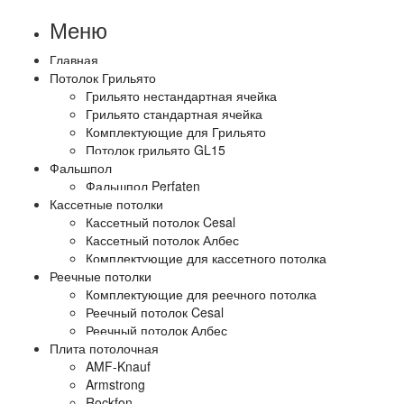
Меню
Главная
Потолок Грильято
Грильято нестандартная ячейка
Грильято стандартная ячейка
Комплектующие для Грильято
Потолок грильято GL15
Фальшпол
Фальшпол Perfaten
Кассетные потолки
Кассетный потолок Cesal
Кассетный потолок Албес
Комплектующие для кассетного потолка
Реечные потолки
Комплектующие для реечного потолка
Реечный потолок Cesal
Реечный потолок Албес
Плита потолочная
AMF-Knauf
Armstrong
Rockfon