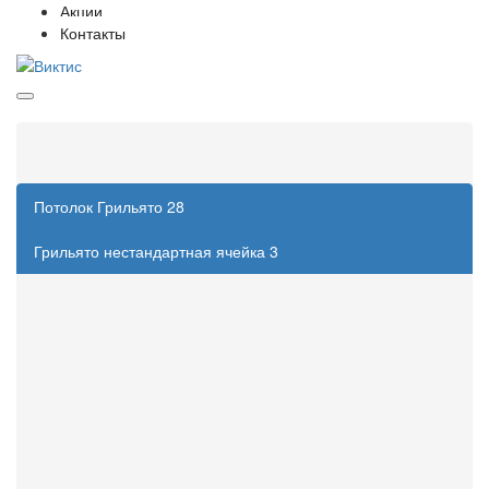
Акции
Контакты
Категории
Потолок Грильято
28
Грильято нестандартная ячейка
3
Грильято стандартная ячейка
14
Комплектующие для Грильято
2
Потолок грильято GL15
9
Фальшпол
5
Кассетные потолки
78