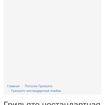
Реечные потолки
117
Плита потолочная
12
Подвесные системы
14
Светильники
27
Стеклообои
69
Профили и комплектующие для ГКЛ
11
Услуги
2
Новинки
16
Главная
Потолок Грильято
Грильято нестандартная ячейка
Грильято нестандартная