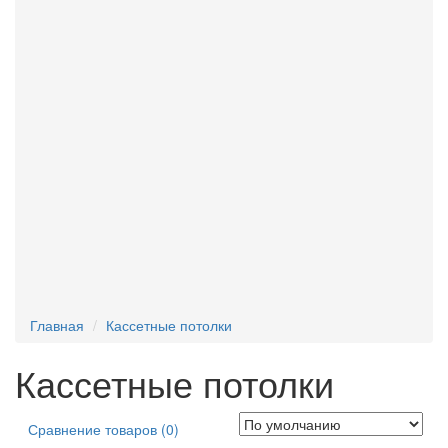
Плита потолочная
12
Подвесные системы
14
Светильники
27
Стеклообои
69
Профили и комплектующие для ГКЛ
11
Услуги
2
Новинки
16
Главная
Кассетные потолки
Кассетные потолки
Сравнение товаров (0)