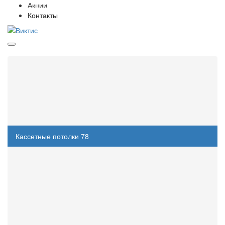
Акции
Контакты
Категории
Потолок Грильято
28
Фальшпол
5
Кассетные потолки
78
Кассетный потолок Cesal
43
Кассетный потолок Албес
13
Комплектующие для кассетного потолка
22
Реечные потолки
117