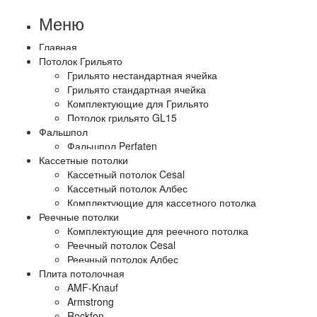
Меню
Главная
Потолок Грильято
Грильято нестандартная ячейка
Грильято стандартная ячейка
Комплектующие для Грильято
Потолок грильято GL15
Фальшпол
Фальшпол Perfaten
Кассетные потолки
Кассетный потолок Cesal
Кассетный потолок Албес
Комплектующие для кассетного потолка
Реечные потолки
Комплектующие для реечного потолка
Реечный потолок Cesal
Реечный потолок Албес
Плита потолочная
AMF-Knauf
Armstrong
Rockfon